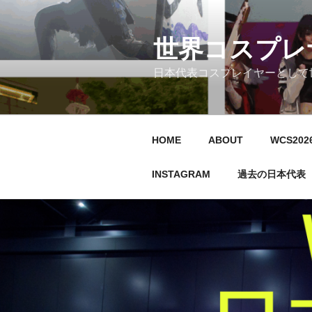
コ
ン
テ
世界コスプレ
ン
日本代表コスプレイヤーとして
ツ
へ
ス
キ
HOME
ABOUT
WCS20
ッ
プ
INSTAGRAM
過去の日本代表