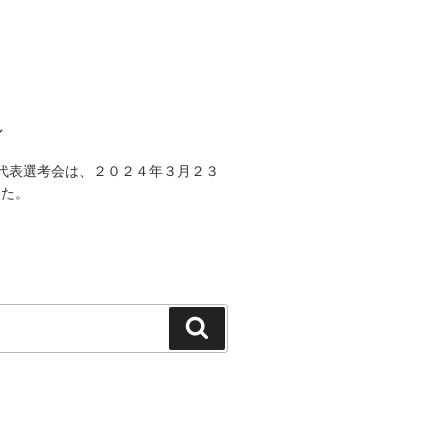
。
ル
日本代表選考会は、２０２４年３月２３
した。
検
索