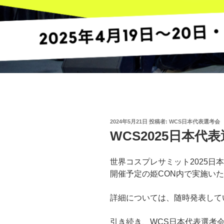
投
2024年5月21日
投稿者:
WCS日本代表選考会
稿
WCS2025日本代
日:
世界コスプレサミット2025日本
開催予定の姫CON内で実施い
詳細については、随時発表して
引き続き、WCS日本代表選考