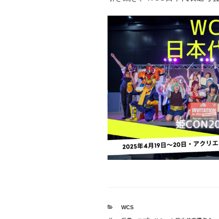
カ
WCS
テ