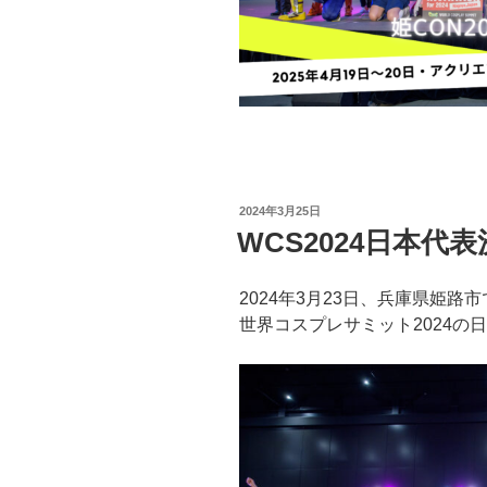
投
2024年3月25日
稿
WCS2024日本代
日:
2024年3月23日、兵庫県姫
世界コスプレサミット2024の