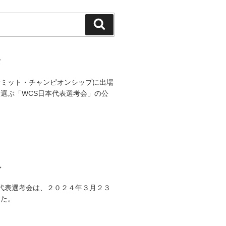
検
索
て
サミット・チャンピオンシップに出場
選ぶ「WCS日本代表選考会」の公
。
ル
日本代表選考会は、２０２４年３月２３
した。