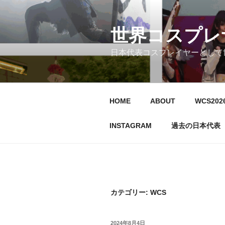
コ
ン
テ
世界コスプレ
ン
日本代表コスプレイヤーとして
ツ
へ
ス
キ
HOME
ABOUT
WCS20
ッ
プ
INSTAGRAM
過去の日本代表
カテゴリー:
WCS
投
2024年8月4日