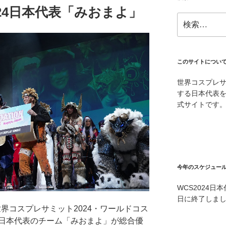
024日本代表「みおまよ」
検
索:
このサイトについ
世界コスプレ
する日本代表を
式サイトです
今年のスケジュー
WCS2024
日に終了しま
世界コスプレサミット2024・ワールドコス
日本代表のチーム「みおまよ」が総合優