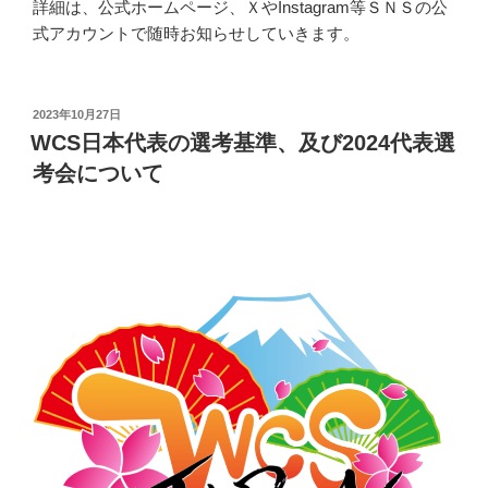
詳細は、公式ホームページ、ＸやInstagram等ＳＮＳの公
式アカウントで随時お知らせしていきます。
投
2023年10月27日
稿
WCS日本代表の選考基準、及び2024代表選
日:
考会について