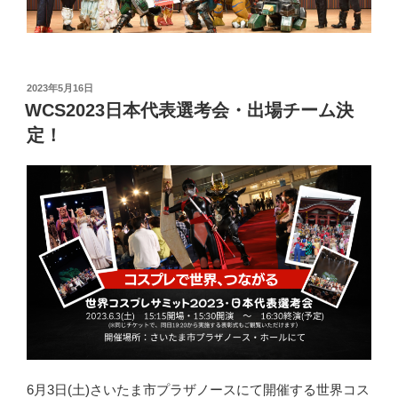
投
2023年5月16日
稿
WCS2023日本代表選考会・出場チーム決
日:
定！
6月3日(土)さいたま市プラザノースにて開催する世界コス