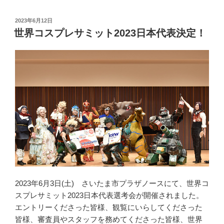
投
2023年6月12日
稿
世界コスプレサミット2023日本代表決定！
日:
2023年6月3日(土) さいたま市プラザノースにて、世界コ
スプレサミット2023日本代表選考会が開催されました。
エントリーくださった皆様、観覧にいらしてくださった
皆様、審査員やスタッフを務めてくださった皆様、世界