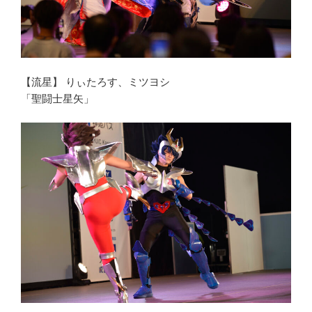
【流星】 りぃたろす、ミツヨシ
「聖闘士星矢」