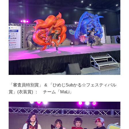
「審査員特別賞」 & 「ひめじSubかる☆フェスティバル
賞」(衣装賞) ： チーム「MaLi」