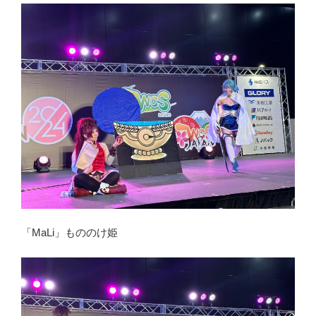
「MaLi」もののけ姫