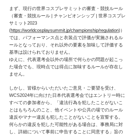
まず、現行の世界コスプレサミットの審査・競技ルール
（審査・競技ルール | チャンピオンシップ | 世界コスプレ
サミット2023
(
https://worldcosplaysummit.jp/championship/regulation
)）
では、パフォーマンス点と衣装点で評価が実施されるル
ールとなっており、それ以外の要素を加味して評価する
基準は設けられておりません。
ゆえに、代表選考会以外の場所で何らかの問題が起こっ
た場合でも、現時点では得点に加味するルールが存在し
ません。
しかし、皆様からいただいたご意見・ご要望を受け、
WCS2024年に向けた日本代表選考会ではエントリー時に
すべての参加者から、「違法行為を犯したことがないこ
とはもちろんのこと、他イベントや公共の場でのルール
違反やマナー違反も犯したことがないことを宣誓する。
何らかの違反を犯した可能性がある場合は、事務局に対
し、詳細について事前に申告することに同意する」旨の