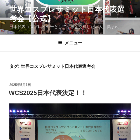
コ
世界コスプレサミット日本代表選
ン
考会【公式】
テ
ン
日本代表コスプレイヤーとして世界と交流したい人、集まれ！
ツ
へ
メニュー
ス
キ
ッ
タグ:
世界コスプレサミット日本代表選考会
プ
投
2025年5月1日
稿
WCS2025日本代表決定！！
日: