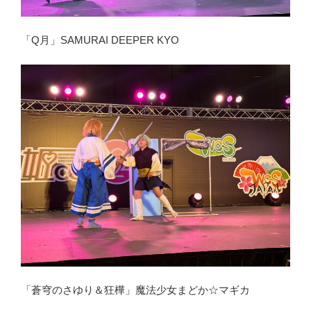
「Q月」SAMURAI DEEPER KYO
「蒼穹のさゆり＆狂樺」魔法少女まどか☆マギカ